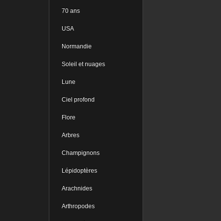
70 ans
USA
Normandie
Soleil et nuages
Lune
Ciel profond
Flore
Arbres
Champignons
Lépidoptères
Arachnides
Arthropodes