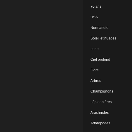
70 ans
USA
Normandie
Soleil et nuages
Lune
Ciel profond
Flore
Arbres
Champignons
Lépidoptères
Arachnides
Arthropodes