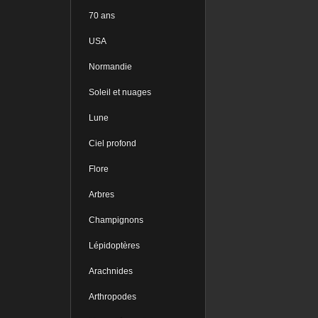
70 ans
USA
Normandie
Soleil et nuages
Lune
Ciel profond
Flore
Arbres
Champignons
Lépidoptères
Arachnides
Arthropodes