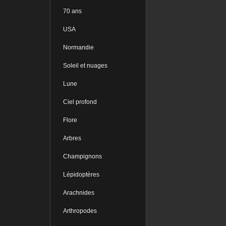
70 ans
USA
Normandie
Soleil et nuages
Lune
Ciel profond
Flore
Arbres
Champignons
Lépidoptères
Arachnides
Arthropodes