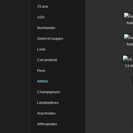
70 ans
USA
Aut
Normandie
Soleil et nuages
Aut
Lune
Ciel profond
Le p
Flore
Arbres
Champignons
Lépidoptères
Arachnides
Arthropodes