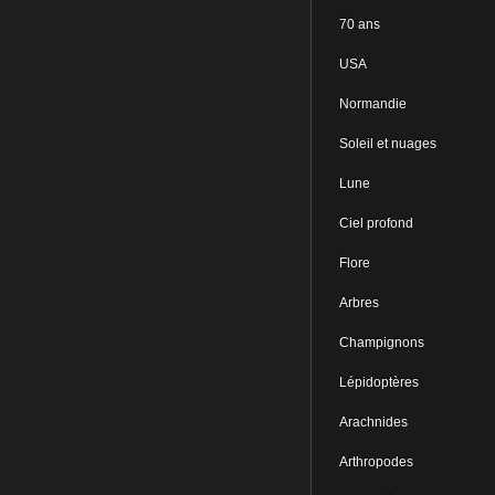
70 ans
USA
Normandie
Soleil et nuages
Lune
Ciel profond
Flore
Arbres
Champignons
Lépidoptères
Arachnides
Arthropodes