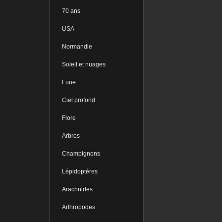
70 ans
USA
Normandie
Soleil et nuages
Lune
Ciel profond
Flore
Arbres
Champignons
Lépidoptères
Arachnides
Arthropodes