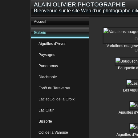
ALAIN OLIVIER PHOTOGRAPHIE
Bienvenue sur le site Web d'un photographe dilet
Accueil
Galerie
Aiguilles d'Arves
Variations nuageu
C
Paysages
Panoramas
Bouquetin 
Diachronie
Forêt du Taraveray
Les Aigui
Lac et Col de la Croix
Lac Clair
Aiguilles d'
Bissorte
Col de la Vanoise
Aiguilles d'