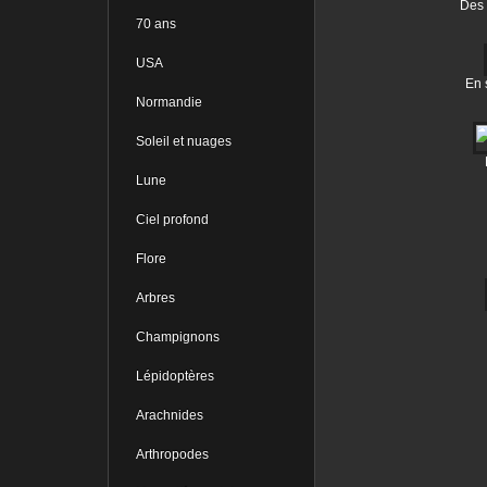
Des 
70 ans
USA
En 
Normandie
Soleil et nuages
Lune
Ciel profond
Flore
Arbres
Champignons
Lépidoptères
Arachnides
Arthropodes