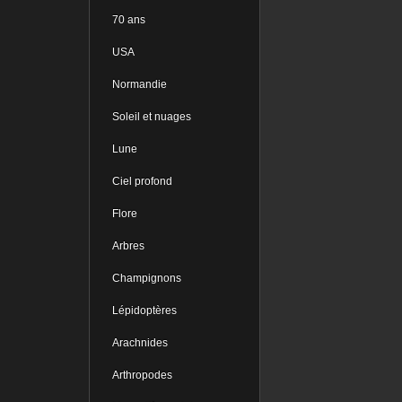
70 ans
USA
Normandie
Soleil et nuages
Lune
Ciel profond
Flore
Arbres
Champignons
Lépidoptères
Arachnides
Arthropodes