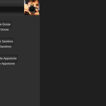
e Gosse
Savières
e-Appolonie