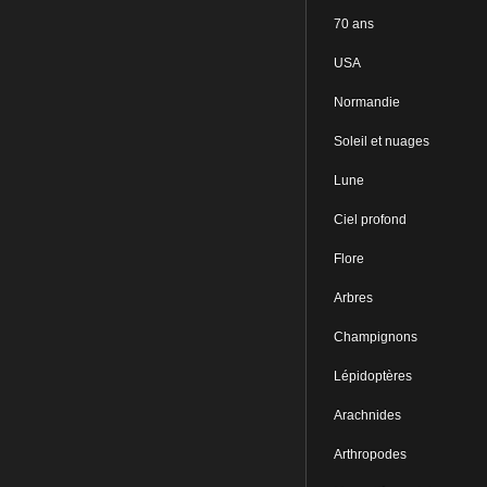
70 ans
USA
Normandie
Soleil et nuages
Lune
Ciel profond
Flore
Arbres
Champignons
Lépidoptères
Arachnides
Arthropodes